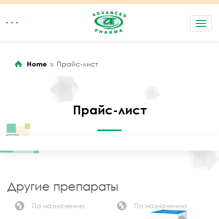
rolex replica watches
replica rolex
replica watch guide
Toggl
navig
Home
»
Прайс-лист
Прайс-лист
Другие препараты
По назначению
По назначению