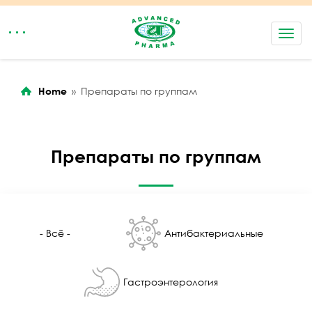
rolex replica watches
replica rolex
replica watch guide
Toggl
navig
Home
»
Препараты по группам
Препараты по группам
- Всё -
Антибактериальные
Гастроэнтерология